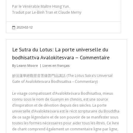
Par le Vénérable Maître Hsing Yun.
Traduit par Le-Binh Tran et Claude Merny
2023-02-12
Le Sutra du Lotus: La porte universelle du
bodhisattva Avalokitesvara – Commentaire
By
Leann Moore
Livres en français
妙法蓮華經觀世音菩薩普門品講話 (The Lotus Sutra’s Universal
Gate of Avalokitesvara Bodhisattva – Commentary)
Le visage compatissant d’Avalokiteśvara Bodhisattva, mieux
connu sous le nom de Guanyin en chinois, est une source
d’inspiration et de dévotion depuis des siècles. La porte
universelle d’Avalokiteśvara est le récit scripturaire du Bouddha
de ce sage légendaire et de son pouvoir de se manifester sous
toutes les formes nécessaires pour aider tous les êtres. Ce livre
de chant comprend également un commentaire ligne par ligne,