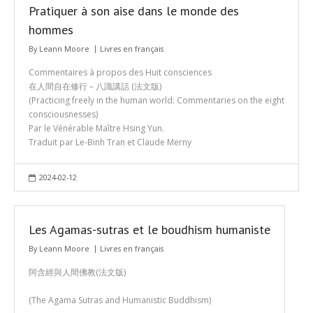
Pratiquer à son aise dans le monde des
hommes
By
Leann Moore
Livres en français
Commentaires à propos des Huit consciences
在人間自在修行 – 八識講話 (法文版)
(Practicing freely in the human world: Commentaries on the eight
consciousnesses)
Par le Vénérable Maître Hsing Yun.
Traduit par Le-Binh Tran et Claude Merny
2024-02-12
Les Agamas-sutras et le boudhism humaniste
By
Leann Moore
Livres en français
阿含經與人間佛教(法文版)
(The Agama Sutras and Humanistic Buddhism)