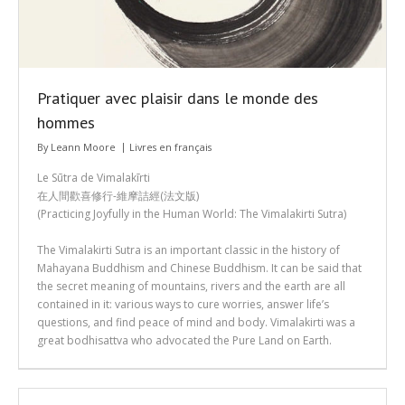
Pratiquer avec plaisir dans le monde des
hommes
By
Leann Moore
Livres en français
Le Sūtra de Vimalakīrti
在人間歡喜修行-維摩詰經(法文版)
(Practicing Joyfully in the Human World: The Vimalakirti Sutra)
The Vimalakirti Sutra is an important classic in the history of
Mahayana Buddhism and Chinese Buddhism. It can be said that
the secret meaning of mountains, rivers and the earth are all
contained in it: various ways to cure worries, answer life’s
questions, and find peace of mind and body. Vimalakirti was a
great bodhisattva who advocated the Pure Land on Earth.